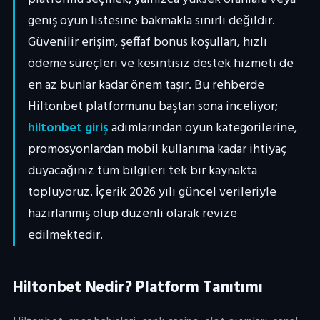
geniş oyun listesine bakmakla sınırlı değildir.
Güvenilir erişim, şeffaf bonus koşulları, hızlı
ödeme süreçleri ve kesintisiz destek hizmeti de
en az bunlar kadar önem taşır. Bu rehberde
Hiltonbet platformunu baştan sona inceliyor;
hiltonbet giriş
adımlarından oyun kategorilerine,
promosyonlardan mobil kullanıma kadar ihtiyaç
duyacağınız tüm bilgileri tek bir kaynakta
topluyoruz. İçerik 2026 yılı güncel verileriyle
hazırlanmış olup düzenli olarak revize
edilmektedir.
Hiltonbet Nedir? Platform Tanıtımı