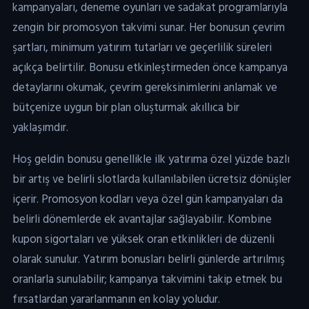
kampanyaları, deneme oyunları ve sadakat programlarıyla
zengin bir promosyon takvimi sunar. Her bonusun çevrim
şartları, minimum yatırım tutarları ve geçerlilik süreleri
açıkça belirtilir. Bonusu etkinleştirmeden önce kampanya
detaylarını okumak, çevrim gereksinimlerini anlamak ve
bütçenize uygun bir plan oluşturmak akıllıca bir
yaklaşımdır.
Hoş geldin bonusu genellikle ilk yatırıma özel yüzde bazlı
bir artış ve belirli slotlarda kullanılabilen ücretsiz dönüşler
içerir. Promosyon kodları veya özel gün kampanyaları da
belirli dönemlerde ek avantajlar sağlayabilir. Kombine
kupon sigortaları ve yüksek oran etkinlikleri de düzenli
olarak sunulur. Yatırım bonusları belirli günlerde artırılmış
oranlarla sunulabilir; kampanya takvimini takip etmek bu
fırsatlardan yararlanmanın en kolay yoludur.