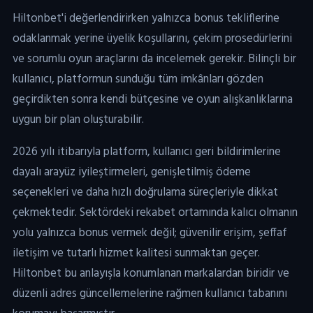
Hiltonbet'i değerlendirirken yalnızca bonus tekliflerine
odaklanmak yerine üyelik koşullarını, çekim prosedürlerini
ve sorumlu oyun araçlarını da incelemek gerekir. Bilinçli bir
kullanıcı, platformun sunduğu tüm imkânları gözden
geçirdikten sonra kendi bütçesine ve oyun alışkanlıklarına
uygun bir plan oluşturabilir.
2026 yılı itibarıyla platform, kullanıcı geri bildirimlerine
dayalı arayüz iyileştirmeleri, genişletilmiş ödeme
seçenekleri ve daha hızlı doğrulama süreçleriyle dikkat
çekmektedir. Sektördeki rekabet ortamında kalıcı olmanın
yolu yalnızca bonus vermek değil; güvenilir erişim, şeffaf
iletişim ve tutarlı hizmet kalitesi sunmaktan geçer.
Hiltonbet bu anlayışla konumlanan markalardan biridir ve
düzenli adres güncellemelerine rağmen kullanıcı tabanını