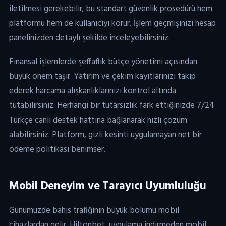
iletilmesi gerekebilir; bu standart güvenlik prosedürü hem
platformu hem de kullanıcıyı korur. İşlem geçmişinizi hesap
panelinizden detaylı şekilde inceleyebilirsiniz.
Finansal işlemlerde şeffaflık bütçe yönetimi açısından
büyük önem taşır. Yatırım ve çekim kayıtlarınızı takip
ederek harcama alışkanlıklarınızı kontrol altında
tutabilirsiniz. Herhangi bir tutarsızlık fark ettiğinizde 7/24
Türkçe canlı destek hattına bağlanarak hızlı çözüm
alabilirsiniz. Platform, gizli kesinti uygulamayan net bir
ödeme politikası benimser.
Mobil Deneyim ve Tarayıcı Uyumluluğu
Günümüzde bahis trafiğinin büyük bölümü mobil
cihazlardan gelir. Hiltonbet, uygulama indirmeden mobil