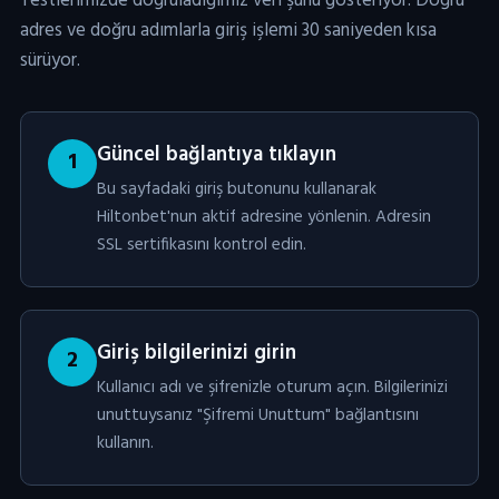
Testlerimizde doğruladığımız veri şunu gösteriyor: Doğru
adres ve doğru adımlarla giriş işlemi 30 saniyeden kısa
sürüyor.
Güncel bağlantıya tıklayın
1
Bu sayfadaki giriş butonunu kullanarak
Hiltonbet'nun aktif adresine yönlenin. Adresin
SSL sertifikasını kontrol edin.
Giriş bilgilerinizi girin
2
Kullanıcı adı ve şifrenizle oturum açın. Bilgilerinizi
unuttuysanız "Şifremi Unuttum" bağlantısını
kullanın.