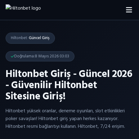
Hiltonbet
Güncel Giriş
Doğrulama:
8 Mayıs 2026 03:03
Hiltonbet Giriş - Güncel 2026
- Güvenilir Hiltonbet
Sitesine Giriş!
Hiltonbet yüksek oranlar, deneme oyunları, slot etkinlikleri
poker savaşları! Hiltonbet giriş yapan herkes kazanıyor.
Hiltonbet resmi bağlantıyı kullanın. Hiltonbet, 7/24 erişim.