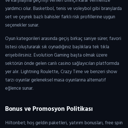
ve karşılaşma geçmişi verileri bilinçli karar vermenize
yardımcı olur. Basketbol, tenis ve voleybol gibi branşlarda
set ve çeyrek bazlı bahisler farklı risk profillerine uygun
seçenekler sunar.
Oyun kategorileri arasında geçiş birkaç saniye sürer; favori
listesi oluşturarak sık oynadığınız başlıklara tek tıkla
erişebilirsiniz. Evolution Gaming başta olmak üzere
sektörün önde gelen canlı casino sağlayıcıları platformda
yer alır. Lightning Roulette, Crazy Time ve benzeri show
tarzı oyunlar geleneksel masa oyunlarına alternatif
eğlence sunar.
Bonus ve Promosyon Politikası
Hiltonbet; hoş geldin paketleri, yatırım bonusları, free spin