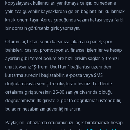
kopyalayarak kullanıcıları yanıltmaya çalışır; bu nedenle
yalnızca güvenilir kaynaklardan gelen bağlantıları kullanmak
kritik önem taşır. Adres çubuğunda yazım hatası veya farklı
bir domain görürseniz giriş yapmayın.
Oturum açtıktan sonra karşınıza çıkan ana panel; spor
bahisleri, casino, promosyonlar, finansal işlemler ve hesap
ayarları gibi temel bölümlere hızlı erişim sağlar. Şifrenizi
unuttuysanız "Şifremi Unuttum" bağlantısı üzerinden
kurtarma sürecini başlatabilir; e-posta veya SMS
doğrulamasıyla yeni şifre oluşturabilirsiniz. Testlerde
ortalama giriş süresinin 25-30 saniye civarında olduğu
doğrulanmıştır. İlk girişte e-posta doğrulaması istenebilir;
bu adım hesabınızın güvenliğini artırır.
Paylaşımlı cihazlarda oturumunuzu açık bırakmamak hesap