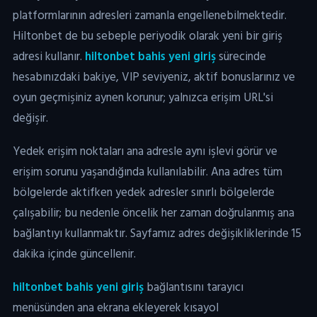
platformlarının adresleri zamanla engellenebilmektedir.
Hiltonbet de bu sebeple periyodik olarak yeni bir giriş
adresi kullanır.
hiltonbet bahis yeni giriş
sürecinde
hesabınızdaki bakiye, VIP seviyeniz, aktif bonuslarınız ve
oyun geçmişiniz aynen korunur; yalnızca erişim URL'si
değişir.
Yedek erişim noktaları ana adresle aynı işlevi görür ve
erişim sorunu yaşandığında kullanılabilir. Ana adres tüm
bölgelerde aktifken yedek adresler sınırlı bölgelerde
çalışabilir; bu nedenle öncelik her zaman doğrulanmış ana
bağlantıyı kullanmaktır. Sayfamız adres değişikliklerinde 15
dakika içinde güncellenir.
hiltonbet bahis yeni giriş
bağlantısını tarayıcı
menüsünden ana ekrana ekleyerek kısayol