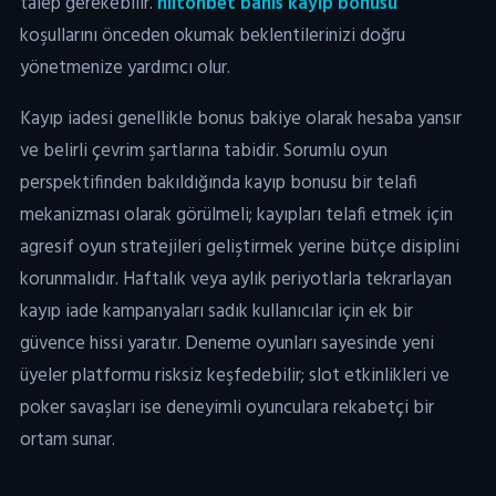
talep gerekebilir.
hiltonbet bahis kayıp bonusu
koşullarını önceden okumak beklentilerinizi doğru
yönetmenize yardımcı olur.
Kayıp iadesi genellikle bonus bakiye olarak hesaba yansır
ve belirli çevrim şartlarına tabidir. Sorumlu oyun
perspektifinden bakıldığında kayıp bonusu bir telafi
mekanizması olarak görülmeli; kayıpları telafi etmek için
agresif oyun stratejileri geliştirmek yerine bütçe disiplini
korunmalıdır. Haftalık veya aylık periyotlarla tekrarlayan
kayıp iade kampanyaları sadık kullanıcılar için ek bir
güvence hissi yaratır. Deneme oyunları sayesinde yeni
üyeler platformu risksiz keşfedebilir; slot etkinlikleri ve
poker savaşları ise deneyimli oyunculara rekabetçi bir
ortam sunar.