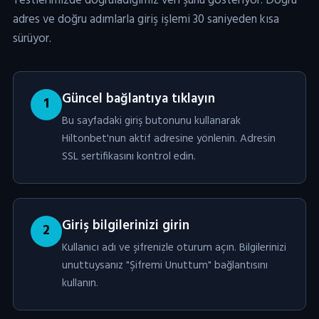
Testlerimizde doğruladığımız veri şunu gösteriyor: Doğru
adres ve doğru adımlarla giriş işlemi 30 saniyeden kısa
sürüyor.
Güncel bağlantıya tıklayın
1
Bu sayfadaki giriş butonunu kullanarak
Hiltonbet'nun aktif adresine yönlenin. Adresin
SSL sertifikasını kontrol edin.
Giriş bilgilerinizi girin
2
Kullanıcı adı ve şifrenizle oturum açın. Bilgilerinizi
unuttuysanız "Şifremi Unuttum" bağlantısını
kullanın.