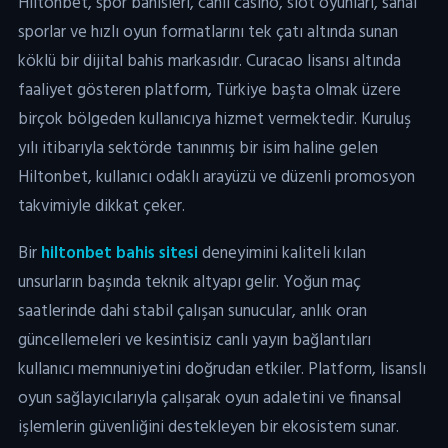
Hiltonbet, spor bahisleri, canlı casino, slot oyunları, sanal
sporlar ve hızlı oyun formatlarını tek çatı altında sunan
köklü bir dijital bahis markasıdır. Curacao lisansı altında
faaliyet gösteren platform, Türkiye başta olmak üzere
birçok bölgeden kullanıcıya hizmet vermektedir. Kuruluş
yılı itibarıyla sektörde tanınmış bir isim haline gelen
Hiltonbet, kullanıcı odaklı arayüzü ve düzenli promosyon
takvimiyle dikkat çeker.
Bir
hiltonbet bahis sitesi
deneyimini kaliteli kılan
unsurların başında teknik altyapı gelir. Yoğun maç
saatlerinde dahi stabil çalışan sunucular, anlık oran
güncellemeleri ve kesintisiz canlı yayın bağlantıları
kullanıcı memnuniyetini doğrudan etkiler. Platform, lisanslı
oyun sağlayıcılarıyla çalışarak oyun adaletini ve finansal
işlemlerin güvenliğini destekleyen bir ekosistem sunar.