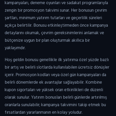
kampanyaları, deneme oyunları ve sadakat programlarıyla
zengin bir promosyon takvimi sunar. Her bonusun çevrim
şartları, minimum yatırım tutarları ve geçerlilik süreleri
açıkça belirtilir. Bonusu etkinleştirmeden önce kampanya
detaylarını okumak, çevrim gereksinimlerini anlamak ve
bütçenize uygun bir plan oluşturmak akıllıca bir
yaklaşımdır.
Hoş geldin bonusu genellikle ilk yatırıma özel yüzde bazlı
bir artış ve belirli slotlarda kullanılabilen ücretsiz dönüşler
içerir. Promosyon kodları veya özel gün kampanyaları da
belirli dönemlerde ek avantajlar sağlayabilir. Kombine
kupon sigortaları ve yüksek oran etkinlikleri de düzenli
olarak sunulur. Yatırım bonusları belirli günlerde artırılmış
oranlarla sunulabilir; kampanya takvimini takip etmek bu
fırsatlardan yararlanmanın en kolay yoludur.