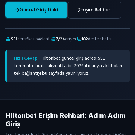
Güncel Giriş Linki
Erişim Rehberi
SSL
sertifikalı bağlantı
7/24
erişim
182
destek hattı
Hızlı Cevap:
Hiltonbet güncel giriş adresi SSL
korumalı olarak çalışmaktadır. 2026 itibarıyla aktif olan
tek bağlantıyı bu sayfada yayınlıyoruz.
Hiltonbet Erişim Rehberi: Adım Adım
Giriş