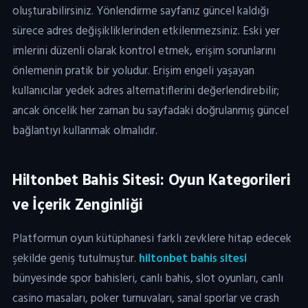
oluşturabilirsiniz. Yönlendirme sayfanız güncel kaldığı
sürece adres değişikliklerinden etkilenmezsiniz. Eski yer
imlerini düzenli olarak kontrol etmek, erişim sorunlarını
önlemenin pratik bir yoludur. Erişim engeli yaşayan
kullanıcılar yedek adres alternatiflerini değerlendirebilir;
ancak öncelik her zaman bu sayfadaki doğrulanmış güncel
bağlantıyı kullanmak olmalıdır.
Hiltonbet Bahis Sitesi: Oyun Kategorileri
ve İçerik Zenginliği
Platformun oyun kütüphanesi farklı zevklere hitap edecek
şekilde geniş tutulmuştur.
hiltonbet bahis sitesi
bünyesinde spor bahisleri, canlı bahis, slot oyunları, canlı
casino masaları, poker turnuvaları, sanal sporlar ve crash