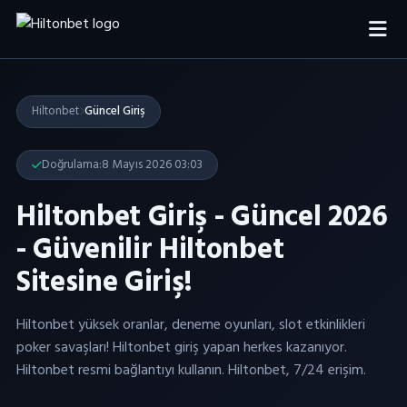
Hiltonbet
Güncel Giriş
Doğrulama:
8 Mayıs 2026 03:03
Hiltonbet Giriş - Güncel 2026
- Güvenilir Hiltonbet
Sitesine Giriş!
Hiltonbet yüksek oranlar, deneme oyunları, slot etkinlikleri
poker savaşları! Hiltonbet giriş yapan herkes kazanıyor.
Hiltonbet resmi bağlantıyı kullanın. Hiltonbet, 7/24 erişim.