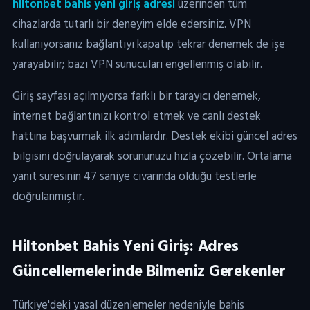
hiltonbet bahis yeni giriş adresi
üzerinden tüm
cihazlarda tutarlı bir deneyim elde edersiniz. VPN
kullanıyorsanız bağlantıyı kapatıp tekrar denemek de işe
yarayabilir; bazı VPN sunucuları engellenmiş olabilir.
Giriş sayfası açılmıyorsa farklı bir tarayıcı denemek,
internet bağlantınızı kontrol etmek ve canlı destek
hattına başvurmak ilk adımlardır. Destek ekibi güncel adres
bilgisini doğrulayarak sorununuzu hızla çözebilir. Ortalama
yanıt süresinin 47 saniye civarında olduğu testlerle
doğrulanmıştır.
Hiltonbet Bahis Yeni Giriş: Adres
Güncellemelerinde Bilmeniz Gerekenler
Türkiye'deki yasal düzenlemeler nedeniyle bahis