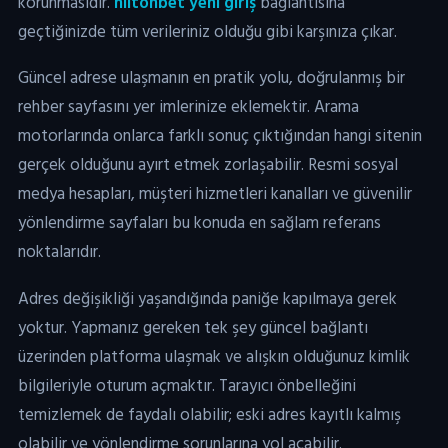
korunmasıdır.
hiltonbet yeni giriş
bağlantısına
geçtiğinizde tüm verileriniz olduğu gibi karşınıza çıkar.
Güncel adrese ulaşmanın en pratik yolu, doğrulanmış bir
rehber sayfasını yer imlerinize eklemektir. Arama
motorlarında onlarca farklı sonuç çıktığından hangi sitenin
gerçek olduğunu ayırt etmek zorlaşabilir. Resmi sosyal
medya hesapları, müşteri hizmetleri kanalları ve güvenilir
yönlendirme sayfaları bu konuda en sağlam referans
noktalarıdır.
Adres değişikliği yaşandığında paniğe kapılmaya gerek
yoktur. Yapmanız gereken tek şey güncel bağlantı
üzerinden platforma ulaşmak ve alışkın olduğunuz kimlik
bilgileriyle oturum açmaktır. Tarayıcı önbelleğini
temizlemek de faydalı olabilir; eski adres kayıtlı kalmış
olabilir ve yönlendirme sorunlarına yol açabilir.