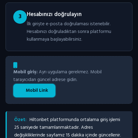
Hesabınızı doğrulayın
3
İlk girişte e-posta doğrulaması istenebilir.
Hesabınızı doğruladıktan sonra platformu
kullanmaya başlayabilirsiniz.
Mobil giriş:
Ayrı uygulama gerekmez. Mobil
tarayıcıdan güncel adrese gidin.
Mobil Link
Özet:
Hiltonbet platformunda ortalama giriş işlemi
25 saniyede tamamlanmaktadır. Adres
değişikliklerinde sayfamız 15 dakika içinde güncellenir.