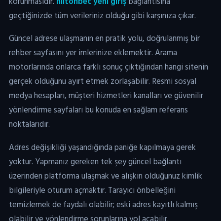
korunmasıdır.
hiltonbet yeni giriş
bağlantısına
geçtiğinizde tüm verileriniz olduğu gibi karşınıza çıkar.
Güncel adrese ulaşmanın en pratik yolu, doğrulanmış bir
rehber sayfasını yer imlerinize eklemektir. Arama
motorlarında onlarca farklı sonuç çıktığından hangi sitenin
gerçek olduğunu ayırt etmek zorlaşabilir. Resmi sosyal
medya hesapları, müşteri hizmetleri kanalları ve güvenilir
yönlendirme sayfaları bu konuda en sağlam referans
noktalarıdır.
Adres değişikliği yaşandığında paniğe kapılmaya gerek
yoktur. Yapmanız gereken tek şey güncel bağlantı
üzerinden platforma ulaşmak ve alışkın olduğunuz kimlik
bilgileriyle oturum açmaktır. Tarayıcı önbelleğini
temizlemek de faydalı olabilir; eski adres kayıtlı kalmış
olabilir ve yönlendirme sorunlarına yol açabilir.