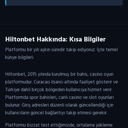
Hiltonbet Hakkında: Kısa Bilgiler
Platformu bir yılı aşkın süredir takip ediyoruz. İşte temel
künye bilgileri.
Hiltonbet, 2015 yılında kurulmuş bir bahis, casino oyun
platformudur. Curacao lisansı altında faaliyet gösterir ve
Türkiye dahil birçok bölgeden kullanıcıya hizmet verir.
Platformda spor bahisleri, canlı casino ve slot oyunları
bulunur. Giriş adresleri düzenli olarak güncellendiği için
kullanıcıların güncel bağlantıyı takip etmesi gerekir.
Platformu bizzat test ettiğimizde, ortalama yükleme