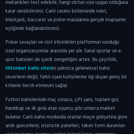
mekanikleri test edebilir, hangi slotun size uygun olduğuna
karar verebilirsiniz. Canlı casino bölümünde rulet,
blackjack, baccarat ve poker masalarına gerçek krupiyeler
eşliğinde bağlanabilirsiniz.
Poker savaşları ve slot etkinlikleri platformun sunduğu
özel organizasyonlar arasında yer alır. Sanal sporlar ve e-
spor bahisleri de içerik zenginliğini artırır. Bu çeşitlilik,
hiltonbet bahis sitesi
ni yalnızca geleneksel bahis
severlerin değil, farklı oyun kültürlerine ilgi duyan geniş bir
kitlenin tercih etmesini sağlar.
Futbol bahislerinde maç sonucu, çift şans, toplam gol,
handikap ve ilk golü atan oyuncu gibi onlarca market
bulunur. Canlı bahis modunda oranlar maçın gidişatına göre
anlık güncellenir; istatistik panelleri, takım form durumları