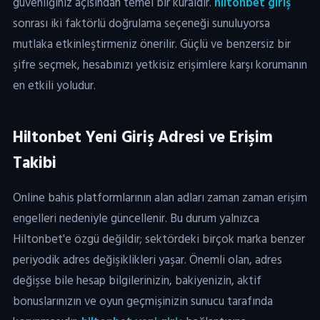
güvenliğiniz açısından temel bir kuraldır.
hiltonbet giriş
sonrası iki faktörlü doğrulama seçeneği sunuluyorsa
mutlaka etkinleştirmeniz önerilir. Güçlü ve benzersiz bir
şifre seçmek, hesabınızı yetkisiz erişimlere karşı korumanın
en etkili yoludur.
Hiltonbet Yeni Giriş Adresi ve Erişim
Takibi
Online bahis platformlarının alan adları zaman zaman erişim
engelleri nedeniyle güncellenir. Bu durum yalnızca
Hiltonbet'e özgü değildir; sektördeki birçok marka benzer
periyodik adres değişiklikleri yaşar. Önemli olan, adres
değişse bile hesap bilgilerinizin, bakiyenizin, aktif
bonuslarınızın ve oyun geçmişinizin sunucu tarafında