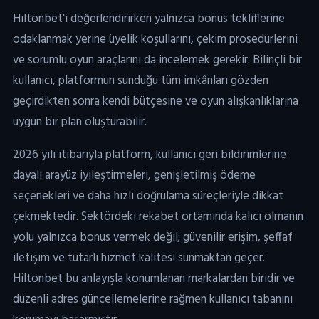
Hiltonbet'i değerlendirirken yalnızca bonus tekliflerine
odaklanmak yerine üyelik koşullarını, çekim prosedürlerini
ve sorumlu oyun araçlarını da incelemek gerekir. Bilinçli bir
kullanıcı, platformun sunduğu tüm imkânları gözden
geçirdikten sonra kendi bütçesine ve oyun alışkanlıklarına
uygun bir plan oluşturabilir.
2026 yılı itibarıyla platform, kullanıcı geri bildirimlerine
dayalı arayüz iyileştirmeleri, genişletilmiş ödeme
seçenekleri ve daha hızlı doğrulama süreçleriyle dikkat
çekmektedir. Sektördeki rekabet ortamında kalıcı olmanın
yolu yalnızca bonus vermek değil; güvenilir erişim, şeffaf
iletişim ve tutarlı hizmet kalitesi sunmaktan geçer.
Hiltonbet bu anlayışla konumlanan markalardan biridir ve
düzenli adres güncellemelerine rağmen kullanıcı tabanını