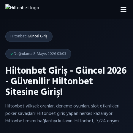
Hiltonbet
Güncel Giriş
Doğrulama:
8 Mayıs 2026 03:03
Hiltonbet Giriş - Güncel 2026
- Güvenilir Hiltonbet
Sitesine Giriş!
Hiltonbet yüksek oranlar, deneme oyunları, slot etkinlikleri
poker savaşları! Hiltonbet giriş yapan herkes kazanıyor.
Hiltonbet resmi bağlantıyı kullanın. Hiltonbet, 7/24 erişim.