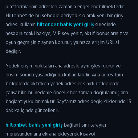
platformlarının adresleri zamanla engellenebilmektedir.
Hiltonbet de bu sebeple periyodik olarak yeni bir giriş
adresi kullanır.
hiltonbet bahis yeni giriş
sürecinde
hesabınızdaki bakiye, VIP seviyeniz, aktif bonuslarınız ve
oyun geçmişiniz aynen korunur; yalnızca erişim URL'si
değişir.
Yedek erişim noktaları ana adresle aynı işlevi görür ve
erişim sorunu yaşandığında kullanılabilir. Ana adres tüm
bölgelerde aktifken yedek adresler sınırlı bölgelerde
çalışabilir; bu nedenle öncelik her zaman doğrulanmış ana
bağlantıyı kullanmaktır. Sayfamız adres değişikliklerinde 15
dakika içinde güncellenir.
hiltonbet bahis yeni giriş
bağlantısını tarayıcı
menüsünden ana ekrana ekleyerek kısayol