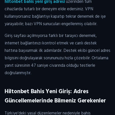
hiltonbet bahis yeni giriş adresi
üzerinden tüm
cihazlarda tutarlı bir deneyim elde edersiniz. VPN
kullanıyorsanız bağlantıyı kapatıp tekrar denemek de işe
yarayabilir; bazı VPN sunucuları engellenmiş olabilir.
Giriş sayfası açılmıyorsa farklı bir tarayıcı denemek,
internet bağlantınızı kontrol etmek ve canlı destek
hattına başvurmak ilk adımlardır. Destek ekibi güncel adres
bilgisini doğrulayarak sorununuzu hızla çözebilir. Ortalama
yanıt süresinin 47 saniye civarında olduğu testlerle
doğrulanmıştır.
Hiltonbet Bahis Yeni Giriş: Adres
Güncellemelerinde Bilmeniz Gerekenler
Türkiye'deki yasal düzenlemeler nedeniyle bahis