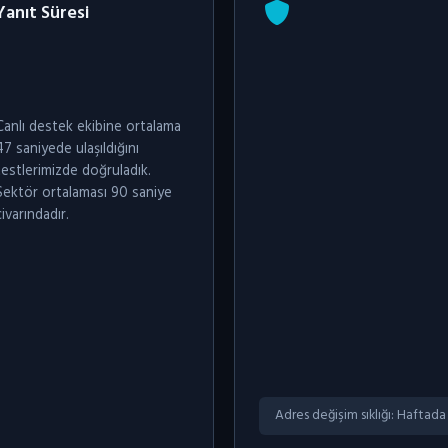
Yanıt Süresi
Canlı destek ekibine ortalama
47 saniyede ulaşıldığını
testlerimizde doğruladık.
Sektör ortalaması 90 saniye
civarındadır.
Adres değişim sıklığı: Haftad