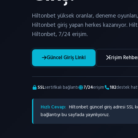
Hiltonbet yüksek oranlar, deneme oyunları, s
Hiltonbet giriş yapan herkes kazanıyor. Hilt
Hiltonbet, 7/24 erişim.
Güncel Giriş Linki
Erişim Rehbe
SSL
sertifikalı bağlantı
7/24
erişim
182
destek hat
Hızlı Cevap:
Hiltonbet güncel giriş adresi SSL k
bağlantıyı bu sayfada yayınlıyoruz.