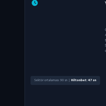
Sektör ortalaması: 90 sn |
Hiltonbet: 47 sn