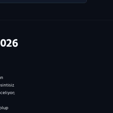
2026
un
sintisiz
celiyor;
 olup