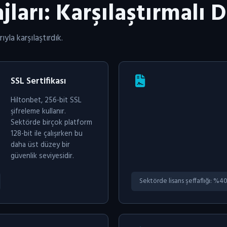
jları: Karşılaştırmalı
yla karşılaştırdık.
SSL Sertifikası
Hiltonbet, 256-bit SSL
şifreleme kullanır.
Sektörde birçok platform
128-bit ile çalışırken bu
daha üst düzey bir
güvenlik seviyesidir.
Sektörde lisans şeffaflığı: %4