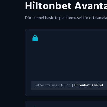
Hiltonbet Avanta
Dört temel başlıkta platformu sektör ortalamaları
Sektör ortalaması: 128-bit |
Hiltonbet: 256-bit