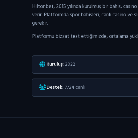
Hiltonbet, 2015 yılında kurulmuş bir bahis, casino
verir. Platformda spor bahisleri, canlı casino ve sl
gerekir.
Platformu bizzat test ettiğimizde, ortalama yükl
Kuruluş:
2022
Destek:
7/24 canlı