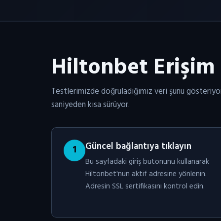
Hiltonbet Erişim
Testlerimizde doğruladığımız veri şunu gösteriyor
saniyeden kısa sürüyor.
Güncel bağlantıya tıklayın
1
Bu sayfadaki giriş butonunu kullanarak
Hiltonbet'nun aktif adresine yönlenin.
Adresin SSL sertifikasını kontrol edin.