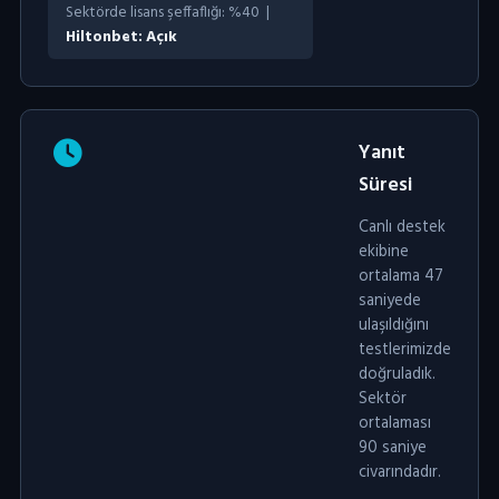
Sektörde lisans şeffaflığı: %40 |
Hiltonbet: Açık
Yanıt
Süresi
Canlı destek
ekibine
ortalama 47
saniyede
ulaşıldığını
testlerimizde
doğruladık.
Sektör
ortalaması
90 saniye
civarındadır.