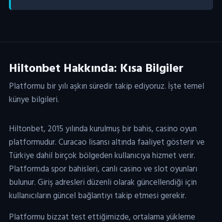
Hiltonbet Hakkında: Kısa Bilgiler
Platformu bir yılı aşkın süredir takip ediyoruz. İşte temel
künye bilgileri.
Hiltonbet, 2015 yılında kurulmuş bir bahis, casino oyun
platformudur. Curacao lisansı altında faaliyet gösterir ve
Türkiye dahil birçok bölgeden kullanıcıya hizmet verir.
Platformda spor bahisleri, canlı casino ve slot oyunları
bulunur. Giriş adresleri düzenli olarak güncellendiği için
kullanıcıların güncel bağlantıyı takip etmesi gerekir.
Platformu bizzat test ettiğimizde, ortalama yükleme