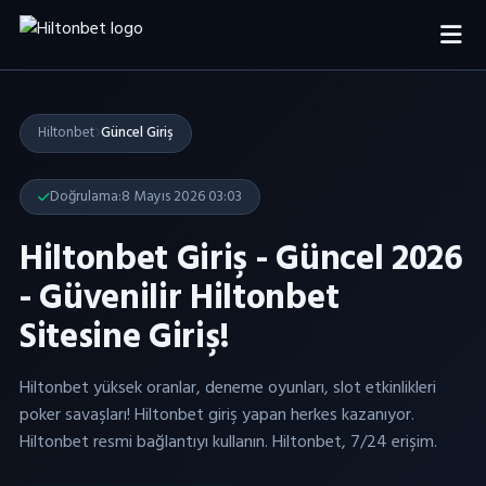
Hiltonbet
Güncel Giriş
Doğrulama:
8 Mayıs 2026 03:03
Hiltonbet Giriş - Güncel 2026
- Güvenilir Hiltonbet
Sitesine Giriş!
Hiltonbet yüksek oranlar, deneme oyunları, slot etkinlikleri
poker savaşları! Hiltonbet giriş yapan herkes kazanıyor.
Hiltonbet resmi bağlantıyı kullanın. Hiltonbet, 7/24 erişim.