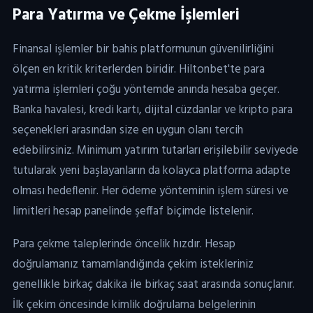
Para Yatırma ve Çekme İşlemleri
Finansal işlemler bir bahis platformunun güvenilirliğini
ölçen en kritik kriterlerden biridir. Hiltonbet'te para
yatırma işlemleri çoğu yöntemde anında hesaba geçer.
Banka havalesi, kredi kartı, dijital cüzdanlar ve kripto para
seçenekleri arasından size en uygun olanı tercih
edebilirsiniz. Minimum yatırım tutarları erişilebilir seviyede
tutularak yeni başlayanların da kolayca platforma adapte
olması hedeflenir. Her ödeme yönteminin işlem süresi ve
limitleri hesap panelinde şeffaf biçimde listelenir.
Para çekme taleplerinde öncelik hızdır. Hesap
doğrulamanız tamamlandığında çekim istekleriniz
genellikle birkaç dakika ile birkaç saat arasında sonuçlanır.
İlk çekim öncesinde kimlik doğrulama belgelerinin