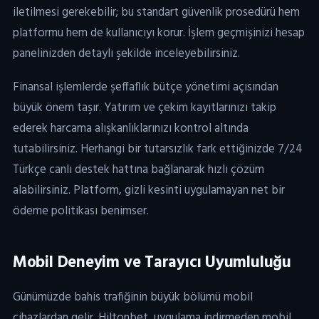
iletilmesi gerekebilir; bu standart güvenlik prosedürü hem
platformu hem de kullanıcıyı korur. İşlem geçmişinizi hesap
panelinizden detaylı şekilde inceleyebilirsiniz.
Finansal işlemlerde şeffaflık bütçe yönetimi açısından
büyük önem taşır. Yatırım ve çekim kayıtlarınızı takip
ederek harcama alışkanlıklarınızı kontrol altında
tutabilirsiniz. Herhangi bir tutarsızlık fark ettiğinizde 7/24
Türkçe canlı destek hattına bağlanarak hızlı çözüm
alabilirsiniz. Platform, gizli kesinti uygulamayan net bir
ödeme politikası benimser.
Mobil Deneyim ve Tarayıcı Uyumluluğu
Günümüzde bahis trafiğinin büyük bölümü mobil
cihazlardan gelir. Hiltonbet, uygulama indirmeden mobil