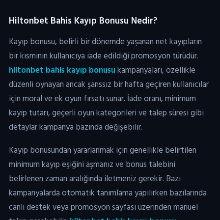
Hiltonbet Bahis Kayıp Bonusu Nedir?
Kayıp bonusu, belirli bir dönemde yaşanan net kayıpların
bir kısmının kullanıcıya iade edildiği promosyon türüdür.
hiltonbet bahis kayıp bonusu
kampanyaları, özellikle
düzenli oynayan ancak şanssız bir hafta geçiren kullanıcılar
için moral ve ek oyun fırsatı sunar. İade oranı, minimum
kayıp tutarı, geçerli oyun kategorileri ve talep süresi gibi
detaylar kampanya bazında değişebilir.
Kayıp bonusundan yararlanmak için genellikle belirtilen
minimum kayıp eşiğini aşmanız ve bonus talebini
belirlenen zaman aralığında iletmeniz gerekir. Bazı
kampanyalarda otomatik tanımlama yapılırken bazılarında
canlı destek veya promosyon sayfası üzerinden manuel