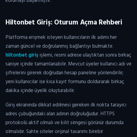
korumayı başarmıştır.
Hiltonbet Giriş: Oturum Açma Rehberi
Platforma erişmek isteyen kullanıcıların ilk adımı her
zaman güncel ve doğrulanmış bağlantıyı bulmaktır.
hiltonbet giriş
işlemi, resmi adrese ulaştıktan sonra birkaç
saniye içinde tamamlanabilir. Mevcut üyeler kullanıcı adı ve
şifrelerini girerek doğrudan hesap paneline yönlendirilir;
yeni kullanıcılar ise kısa kayıt formunu doldurarak birkaç
dakika içinde üyelik oluşturabilir.
Giriş ekranında dikkat edilmesi gereken ilk nokta tarayıcı
adres çubuğundaki alan adının doğruluğudur. HTTPS
protokolü aktif olmalı ve kilit simgesi görünür durumda
olmalıdır. Sahte siteler orijinal tasarımı birebir