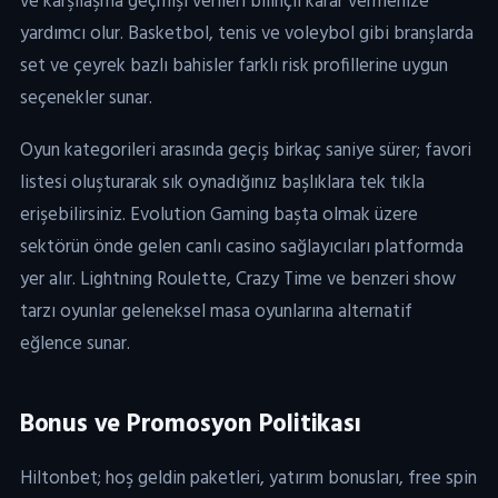
ve karşılaşma geçmişi verileri bilinçli karar vermenize
yardımcı olur. Basketbol, tenis ve voleybol gibi branşlarda
set ve çeyrek bazlı bahisler farklı risk profillerine uygun
seçenekler sunar.
Oyun kategorileri arasında geçiş birkaç saniye sürer; favori
listesi oluşturarak sık oynadığınız başlıklara tek tıkla
erişebilirsiniz. Evolution Gaming başta olmak üzere
sektörün önde gelen canlı casino sağlayıcıları platformda
yer alır. Lightning Roulette, Crazy Time ve benzeri show
tarzı oyunlar geleneksel masa oyunlarına alternatif
eğlence sunar.
Bonus ve Promosyon Politikası
Hiltonbet; hoş geldin paketleri, yatırım bonusları, free spin