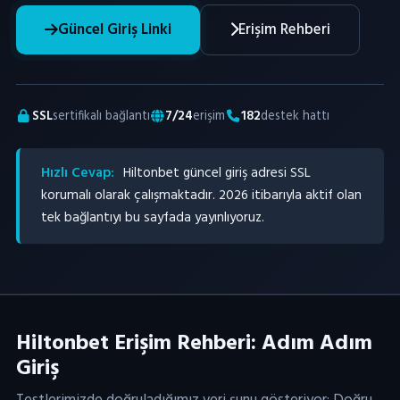
Güncel Giriş Linki
Erişim Rehberi
SSL
sertifikalı bağlantı
7/24
erişim
182
destek hattı
Hızlı Cevap:
Hiltonbet güncel giriş adresi SSL
korumalı olarak çalışmaktadır. 2026 itibarıyla aktif olan
tek bağlantıyı bu sayfada yayınlıyoruz.
Hiltonbet Erişim Rehberi: Adım Adım
Giriş