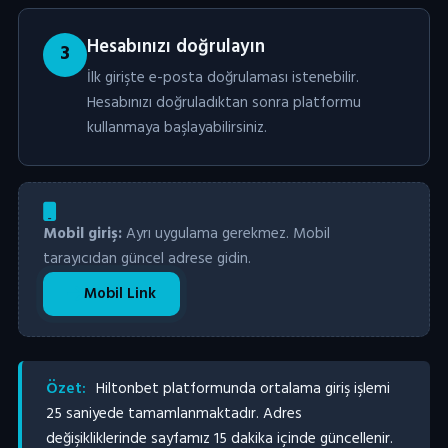
Hesabınızı doğrulayın
3
İlk girişte e-posta doğrulaması istenebilir.
Hesabınızı doğruladıktan sonra platformu
kullanmaya başlayabilirsiniz.
Mobil giriş:
Ayrı uygulama gerekmez. Mobil
tarayıcıdan güncel adrese gidin.
Mobil Link
Özet:
Hiltonbet platformunda ortalama giriş işlemi
25 saniyede tamamlanmaktadır. Adres
değişikliklerinde sayfamız 15 dakika içinde güncellenir.