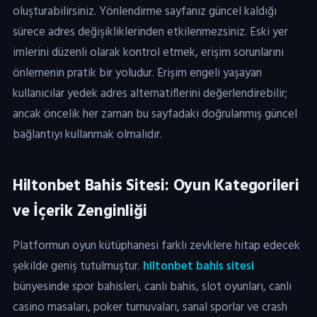
oluşturabilirsiniz. Yönlendirme sayfanız güncel kaldığı
sürece adres değişikliklerinden etkilenmezsiniz. Eski yer
imlerini düzenli olarak kontrol etmek, erişim sorunlarını
önlemenin pratik bir yoludur. Erişim engeli yaşayan
kullanıcılar yedek adres alternatiflerini değerlendirebilir;
ancak öncelik her zaman bu sayfadaki doğrulanmış güncel
bağlantıyı kullanmak olmalıdır.
Hiltonbet Bahis Sitesi: Oyun Kategorileri
ve İçerik Zenginliği
Platformun oyun kütüphanesi farklı zevklere hitap edecek
şekilde geniş tutulmuştur.
hiltonbet bahis sitesi
bünyesinde spor bahisleri, canlı bahis, slot oyunları, canlı
casino masaları, poker turnuvaları, sanal sporlar ve crash