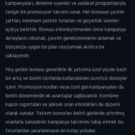
kampanyaları, deneme oyunları ve sadakat programlarıyla
zengin bir promosyon takvimi sunar. Her bonusun çevrim
şartları, minimum yatırım tutarları ve geçerlilik süreleri
açıkça belirtilir. Bonusu etkinleştirmeden önce kampanya
detaylarını okumak, çevrim gereksinimlerini anlamak ve
bütçenize uygun bir plan oluşturmak akıllıca bir
yaklaşımdır.
Hoş geldin bonusu genellikle ilk yatırıma özel yüzde bazlı
bir artış ve belirli slotlarda kullanılabilen ücretsiz dönüşler
içerir. Promosyon kodları veya özel gün kampanyaları da
belirli dönemlerde ek avantajlar sağlayabilir. Kombine
kupon sigortaları ve yüksek oran etkinlikleri de düzenli
olarak sunulur. Yatırım bonusları belirli günlerde artırılmış
oranlarla sunulabilir; kampanya takvimini takip etmek bu
fırsatlardan yararlanmanın en kolay yoludur.