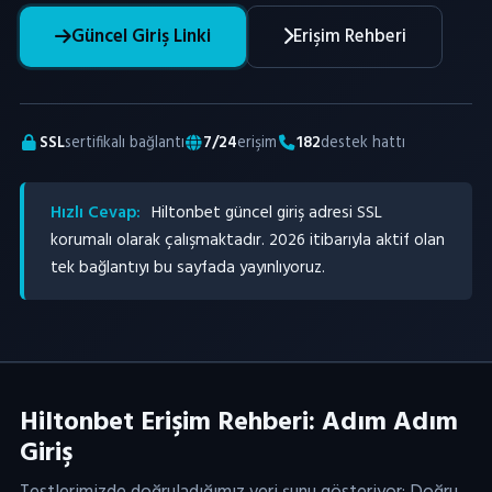
Güncel Giriş Linki
Erişim Rehberi
SSL
sertifikalı bağlantı
7/24
erişim
182
destek hattı
Hızlı Cevap:
Hiltonbet güncel giriş adresi SSL
korumalı olarak çalışmaktadır. 2026 itibarıyla aktif olan
tek bağlantıyı bu sayfada yayınlıyoruz.
Hiltonbet Erişim Rehberi: Adım Adım
Giriş