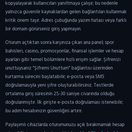
kopyalayarak kullanıcıları yanıltmaya çalışır; bu nedenle
yalnızca güvenilir kaynaklardan gelen bağlantıları kullanmak
kritik önem taşır. Adres çubuğunda yazım hatası veya farklı
bir domain görürseniz giriş yapmayın.
Oturum açtıktan sonra karşınıza çıkan ana panel; spor
bahisleri, casino, promosyonlar, finansal işlemler ve hesap
ayarları gibi temel bölümlere hızlı erişim sağlar. Şifrenizi
unuttuysanız "Şifremi Unuttum" bağlantısı üzerinden
kurtarma sürecini başlatabilir; e-posta veya SMS
doğrulamasıyla yeni şifre oluşturabilirsiniz. Testlerde
ortalama giriş süresinin 25-30 saniye civarında olduğu
doğrulanmıştır. İlk girişte e-posta doğrulaması istenebilir;
bu adım hesabınızın güvenliğini artırır.
Paylaşımlı cihazlarda oturumunuzu açık bırakmamak hesap