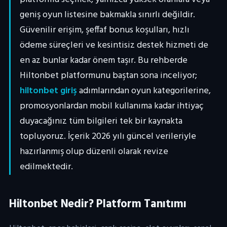
geniş oyun listesine bakmakla sınırlı değildir.
Güvenilir erişim, şeffaf bonus koşulları, hızlı
ödeme süreçleri ve kesintisiz destek hizmeti de
en az bunlar kadar önem taşır. Bu rehberde
Hiltonbet platformunu baştan sona inceliyor;
hiltonbet giriş
adımlarından oyun kategorilerine,
promosyonlardan mobil kullanıma kadar ihtiyaç
duyacağınız tüm bilgileri tek bir kaynakta
topluyoruz. İçerik 2026 yılı güncel verileriyle
hazırlanmış olup düzenli olarak revize
edilmektedir.
Hiltonbet Nedir? Platform Tanıtımı