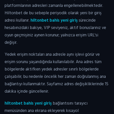
platformlarının adresleri zamanla engellenebilmektedir.
Hiltonbet de bu sebeple periyodik olarak yeni bir giriş
adresi kullanır.
hiltonbet bahis yeni giriş
sürecinde
hesabınızdaki bakiye, VIP seviyeniz, aktif bonuslarınız ve
oyun geçmişiniz aynen korunur; yalnızca erişim URL'si
değişir.
Yedek erişim noktaları ana adresle aynı işlevi görür ve
erişim sorunu yaşandığında kullanılabilir. Ana adres tüm
bölgelerde aktifken yedek adresler sınırlı bölgelerde
çalışabilir; bu nedenle öncelik her zaman doğrulanmış ana
bağlantıyı kullanmaktır. Sayfamız adres değişikliklerinde 15
dakika içinde güncellenir.
hiltonbet bahis yeni giriş
bağlantısını tarayıcı
menüsünden ana ekrana ekleyerek kısayol