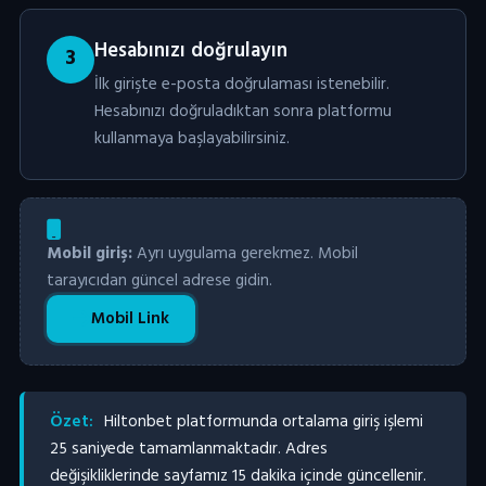
Hesabınızı doğrulayın
3
İlk girişte e-posta doğrulaması istenebilir.
Hesabınızı doğruladıktan sonra platformu
kullanmaya başlayabilirsiniz.
Mobil giriş:
Ayrı uygulama gerekmez. Mobil
tarayıcıdan güncel adrese gidin.
Mobil Link
Özet:
Hiltonbet platformunda ortalama giriş işlemi
25 saniyede tamamlanmaktadır. Adres
değişikliklerinde sayfamız 15 dakika içinde güncellenir.