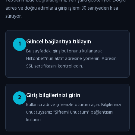
Testlerimizde doğruladığımız veri şunu gösteriyor: Doğru
adres ve doğru adımlarla giriş işlemi 30 saniyeden kısa
sürüyor.
Güncel bağlantıya tıklayın
1
Bu sayfadaki giriş butonunu kullanarak
Hiltonbet'nun aktif adresine yönlenin. Adresin
SSL sertifikasını kontrol edin.
Giriş bilgilerinizi girin
2
Kullanıcı adı ve şifrenizle oturum açın. Bilgilerinizi
unuttuysanız "Şifremi Unuttum" bağlantısını
kullanın.