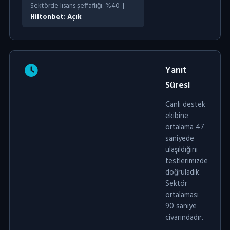
Sektörde lisans şeffaflığı: %40 |
Hiltonbet: Açık
Yanıt
Süresi
Canlı destek
ekibine
ortalama 47
saniyede
ulaşıldığını
testlerimizde
doğruladık.
Sektör
ortalaması
90 saniye
civarındadır.