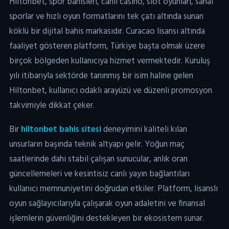
Hiltonbet, spor bahisleri, canlı casino, slot oyunları, sanal
sporlar ve hızlı oyun formatlarını tek çatı altında sunan
köklü bir dijital bahis markasıdır. Curacao lisansı altında
faaliyet gösteren platform, Türkiye başta olmak üzere
birçok bölgeden kullanıcıya hizmet vermektedir. Kuruluş
yılı itibarıyla sektörde tanınmış bir isim haline gelen
Hiltonbet, kullanıcı odaklı arayüzü ve düzenli promosyon
takvimiyle dikkat çeker.
Bir
hiltonbet bahis sitesi
deneyimini kaliteli kılan
unsurların başında teknik altyapı gelir. Yoğun maç
saatlerinde dahi stabil çalışan sunucular, anlık oran
güncellemeleri ve kesintisiz canlı yayın bağlantıları
kullanıcı memnuniyetini doğrudan etkiler. Platform, lisanslı
oyun sağlayıcılarıyla çalışarak oyun adaletini ve finansal
işlemlerin güvenliğini destekleyen bir ekosistem sunar.