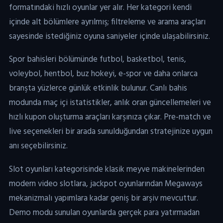
formatındaki hızlı oyunlar yer alır. Her kategori kendi
içinde alt bölümlere ayrılmış; filtreleme ve arama araçları
sayesinde istediğiniz oyuna saniyeler içinde ulaşabilirsiniz.
Spor bahisleri bölümünde futbol, basketbol, tenis,
voleybol, hentbol, buz hokeyi, e-spor ve daha onlarca
branşta yüzlerce günlük etkinlik bulunur. Canlı bahis
modunda maç içi istatistikler, anlık oran güncellemeleri ve
hızlı kupon oluşturma araçları karşınıza çıkar. Pre-match ve
live seçenekleri bir arada sunulduğundan stratejinize uygun
anı seçebilirsiniz.
Slot oyunları kategorisinde klasik meyve makinelerinden
modern video slotlara, jackpot oyunlarından Megaways
mekanizmalı yapımlara kadar geniş bir arşiv mevcuttur.
Demo modu sunulan oyunlarda gerçek para yatırmadan