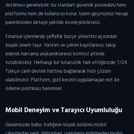
iletilmesi gerekebilir; bu standart güvenlik prosedürü hem
platformu hem de kullanıcıyı korur. İşlem geçmişinizi hesap
panelinizden detaylı şekilde inceleyebilirsiniz.
Finansal işlemlerde şeffaflık bütçe yönetimi açısından
büyük önem taşır. Yatırım ve çekim kayıtlarınızı takip
ederek harcama alışkanlıklarınızı kontrol altında
tutabilirsiniz. Herhangi bir tutarsızlık fark ettiğinizde 7/24
Türkçe canlı destek hattına bağlanarak hızlı çözüm
alabilirsiniz. Platform, gizli kesinti uygulamayan net bir
ödeme politikası benimser.
Mobil Deneyim ve Tarayıcı Uyumluluğu
Günümüzde bahis trafiğinin büyük bölümü mobil
cihazlardan gelir. Hiltonbet, uygulama indirmeden mobil