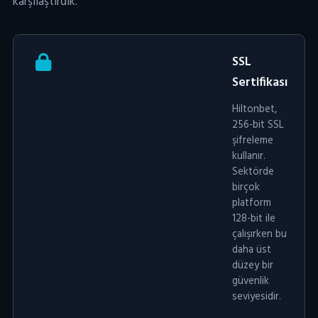
karşılaştırdık.
SSL
Sertifikası
Hiltonbet,
256-bit SSL
şifreleme
kullanır.
Sektörde
birçok
platform
128-bit ile
çalışırken bu
daha üst
düzey bir
güvenlik
seviyesidir.