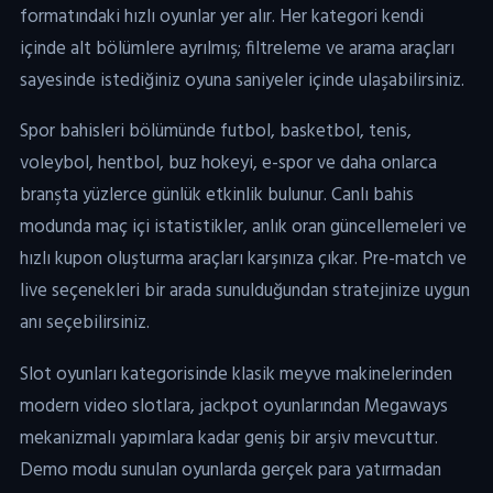
formatındaki hızlı oyunlar yer alır. Her kategori kendi
içinde alt bölümlere ayrılmış; filtreleme ve arama araçları
sayesinde istediğiniz oyuna saniyeler içinde ulaşabilirsiniz.
Spor bahisleri bölümünde futbol, basketbol, tenis,
voleybol, hentbol, buz hokeyi, e-spor ve daha onlarca
branşta yüzlerce günlük etkinlik bulunur. Canlı bahis
modunda maç içi istatistikler, anlık oran güncellemeleri ve
hızlı kupon oluşturma araçları karşınıza çıkar. Pre-match ve
live seçenekleri bir arada sunulduğundan stratejinize uygun
anı seçebilirsiniz.
Slot oyunları kategorisinde klasik meyve makinelerinden
modern video slotlara, jackpot oyunlarından Megaways
mekanizmalı yapımlara kadar geniş bir arşiv mevcuttur.
Demo modu sunulan oyunlarda gerçek para yatırmadan