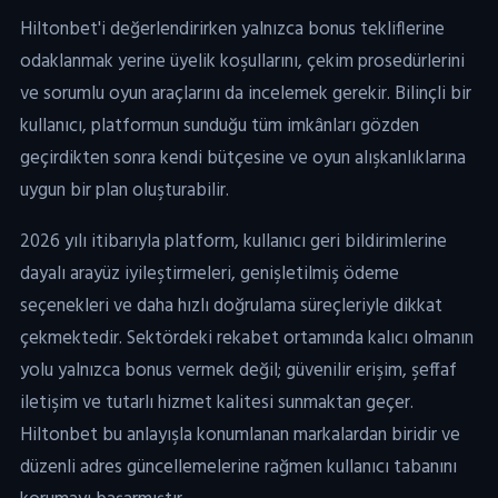
Hiltonbet'i değerlendirirken yalnızca bonus tekliflerine
odaklanmak yerine üyelik koşullarını, çekim prosedürlerini
ve sorumlu oyun araçlarını da incelemek gerekir. Bilinçli bir
kullanıcı, platformun sunduğu tüm imkânları gözden
geçirdikten sonra kendi bütçesine ve oyun alışkanlıklarına
uygun bir plan oluşturabilir.
2026 yılı itibarıyla platform, kullanıcı geri bildirimlerine
dayalı arayüz iyileştirmeleri, genişletilmiş ödeme
seçenekleri ve daha hızlı doğrulama süreçleriyle dikkat
çekmektedir. Sektördeki rekabet ortamında kalıcı olmanın
yolu yalnızca bonus vermek değil; güvenilir erişim, şeffaf
iletişim ve tutarlı hizmet kalitesi sunmaktan geçer.
Hiltonbet bu anlayışla konumlanan markalardan biridir ve
düzenli adres güncellemelerine rağmen kullanıcı tabanını