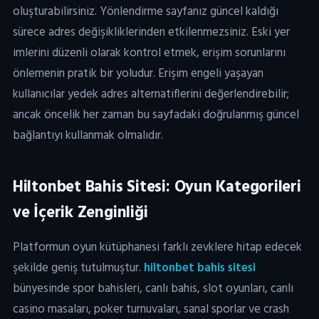
oluşturabilirsiniz. Yönlendirme sayfanız güncel kaldığı
sürece adres değişikliklerinden etkilenmezsiniz. Eski yer
imlerini düzenli olarak kontrol etmek, erişim sorunlarını
önlemenin pratik bir yoludur. Erişim engeli yaşayan
kullanıcılar yedek adres alternatiflerini değerlendirebilir;
ancak öncelik her zaman bu sayfadaki doğrulanmış güncel
bağlantıyı kullanmak olmalıdır.
Hiltonbet Bahis Sitesi: Oyun Kategorileri
ve İçerik Zenginliği
Platformun oyun kütüphanesi farklı zevklere hitap edecek
şekilde geniş tutulmuştur.
hiltonbet bahis sitesi
bünyesinde spor bahisleri, canlı bahis, slot oyunları, canlı
casino masaları, poker turnuvaları, sanal sporlar ve crash