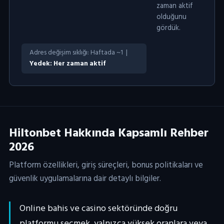
zaman aktif
olduğunu
gördük.
Adres değişim sıklığı: Haftada ~1 |
Yedek: Her zaman aktif
Hiltonbet Hakkında Kapsamlı Rehber
2026
Platform özellikleri, giriş süreçleri, bonus politikaları ve
güvenlik uygulamalarına dair detaylı bilgiler.
Online bahis ve casino sektöründe doğru
platformu seçmek, yalnızca yüksek oranlara veya