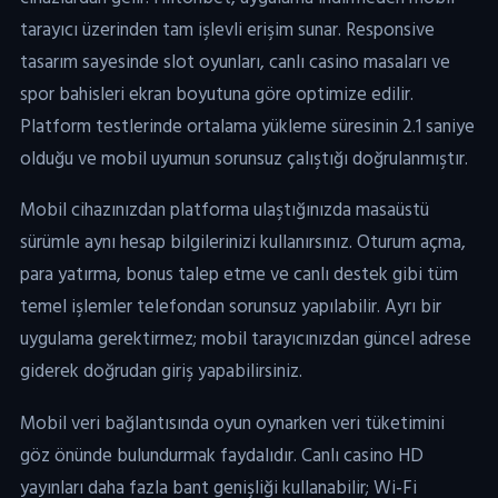
tarayıcı üzerinden tam işlevli erişim sunar. Responsive
tasarım sayesinde slot oyunları, canlı casino masaları ve
spor bahisleri ekran boyutuna göre optimize edilir.
Platform testlerinde ortalama yükleme süresinin 2.1 saniye
olduğu ve mobil uyumun sorunsuz çalıştığı doğrulanmıştır.
Mobil cihazınızdan platforma ulaştığınızda masaüstü
sürümle aynı hesap bilgilerinizi kullanırsınız. Oturum açma,
para yatırma, bonus talep etme ve canlı destek gibi tüm
temel işlemler telefondan sorunsuz yapılabilir. Ayrı bir
uygulama gerektirmez; mobil tarayıcınızdan güncel adrese
giderek doğrudan giriş yapabilirsiniz.
Mobil veri bağlantısında oyun oynarken veri tüketimini
göz önünde bulundurmak faydalıdır. Canlı casino HD
yayınları daha fazla bant genişliği kullanabilir; Wi-Fi