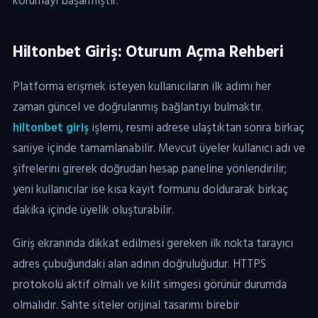
korumayı başarmıştır.
Hiltonbet Giriş: Oturum Açma Rehberi
Platforma erişmek isteyen kullanıcıların ilk adımı her
zaman güncel ve doğrulanmış bağlantıyı bulmaktır.
hiltonbet giriş
işlemi, resmi adrese ulaştıktan sonra birkaç
saniye içinde tamamlanabilir. Mevcut üyeler kullanıcı adı ve
şifrelerini girerek doğrudan hesap paneline yönlendirilir;
yeni kullanıcılar ise kısa kayıt formunu doldurarak birkaç
dakika içinde üyelik oluşturabilir.
Giriş ekranında dikkat edilmesi gereken ilk nokta tarayıcı
adres çubuğundaki alan adının doğruluğudur. HTTPS
protokolü aktif olmalı ve kilit simgesi görünür durumda
olmalıdır. Sahte siteler orijinal tasarımı birebir