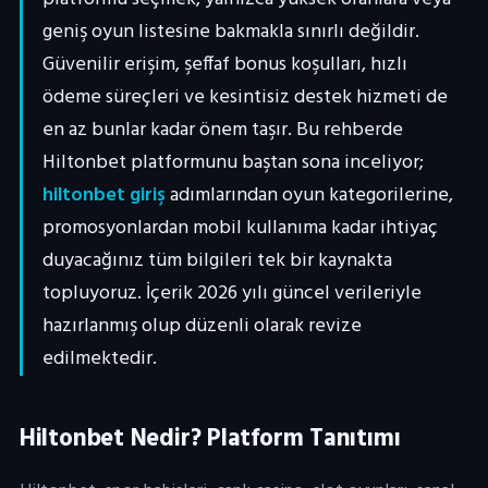
geniş oyun listesine bakmakla sınırlı değildir.
Güvenilir erişim, şeffaf bonus koşulları, hızlı
ödeme süreçleri ve kesintisiz destek hizmeti de
en az bunlar kadar önem taşır. Bu rehberde
Hiltonbet platformunu baştan sona inceliyor;
hiltonbet giriş
adımlarından oyun kategorilerine,
promosyonlardan mobil kullanıma kadar ihtiyaç
duyacağınız tüm bilgileri tek bir kaynakta
topluyoruz. İçerik 2026 yılı güncel verileriyle
hazırlanmış olup düzenli olarak revize
edilmektedir.
Hiltonbet Nedir? Platform Tanıtımı