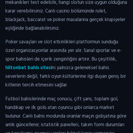
mekanikleri test edebilir, hangi slotun size uygun olduğuna
karar verebilirsiniz. Canlı casino bölümünde rulet,
blackjack, baccarat ve poker masalarına gerçek krupiyeler
eşliğinde bağlanabilirsiniz.
Poker savaşları ve slot etkinlikleri platformun sunduğu
özel organizasyonlar arasında yer alır. Sanal sporlar ve e-
spor bahisleri de içerik zenginliğini artırır. Bu çeşitlilik,
hiltonbet bahis sitesi
ni yalnızca geleneksel bahis
severlerin değil, farklı oyun kültürlerine ilgi duyan geniş bir
kitlenin tercih etmesini sağlar.
Futbol bahislerinde maç sonucu, çift şans, toplam gol,
handikap ve ilk golü atan oyuncu gibi onlarca market
bulunur. Canlı bahis modunda oranlar maçın gidişatına göre
anlık güncellenir; istatistik panelleri, takım form durumları