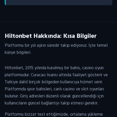
Hiltonbet Hakkında: Kısa Bilgiler
Platformu bir yılı aşkın süredir takip ediyoruz. İşte temel
künye bilgileri.
Hiltonbet, 2015 yılında kurulmuş bir bahis, casino oyun
platformudur. Curacao lisansı altında faaliyet gösterir ve
Türkiye dahil birçok bölgeden kullanıcıya hizmet verir.
Platformda spor bahisleri, canlı casino ve slot oyunları
bulunur. Giriş adresleri düzenli olarak güncellendiği için
kullanıcıların güncel bağlantıyı takip etmesi gerekir.
Platformu bizzat test ettiğimizde, ortalama yükleme